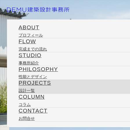
ABOUT
プロフィール
FLOW
ホーム
プロジェクト
住宅
新横江の家
完成までの流れ
STUDIO
事務所紹介
PHILOSOPHY
2020/11/30
性能とデザイン
PROJECTS
設計一覧
COLUMN
新横江の家
コラム
CONTACT
PROJECT
お問合せ
新横江の家