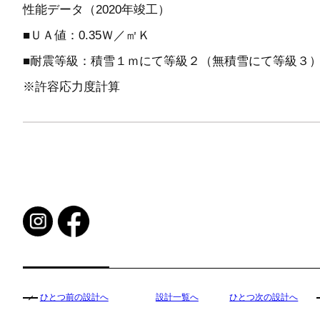
性能データ（2020年竣工）
■ＵＡ値：0.35Ｗ／㎡Ｋ
■耐震等級：積雪１ｍにて等級２（無積雪にて等級３
※許容応力度計算
ひとつ前の設計へ
設計一覧へ
ひとつ次の設計へ