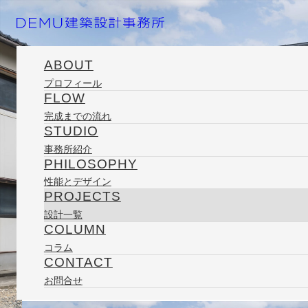
ABOUT
プロフィール
FLOW
ホーム
プロジェクト
住宅
auie３
完成までの流れ
STUDIO
事務所紹介
PHILOSOPHY
2021/10/30
性能とデザイン
PROJECTS
設計一覧
COLUMN
auie３
コラム
CONTACT
PROJECT
お問合せ
auie３