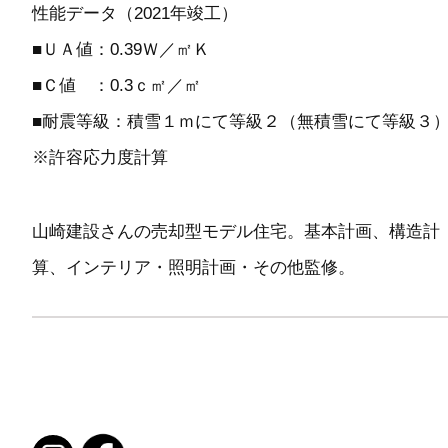
性能データ（2021年竣工）
■ＵＡ値：0.39Ｗ／㎡Ｋ
■Ｃ値 ：0.3ｃ㎡／㎡
■耐震等級：積雪１ｍにて等級２（無積雪にて等級３
※許容応力度計算
山崎建設さんの売却型モデル住宅。基本計画、構造計
算、インテリア・照明計画・その他監修。