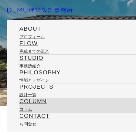
ABOUT
プロフィール
FLOW
ホーム
コラム
日々の記録
ＬＡＭＹ２０００
完成までの流れ
STUDIO
事務所紹介
PHILOSOPHY
性能とデザイン
PROJECTS
設計一覧
2011/09/29
COLUMN
コラム
CONTACT
COLUMN
お問合せ
ＬＡＭＹ２０００
コラム