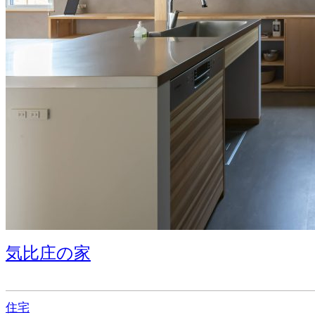
気比庄の家
住宅