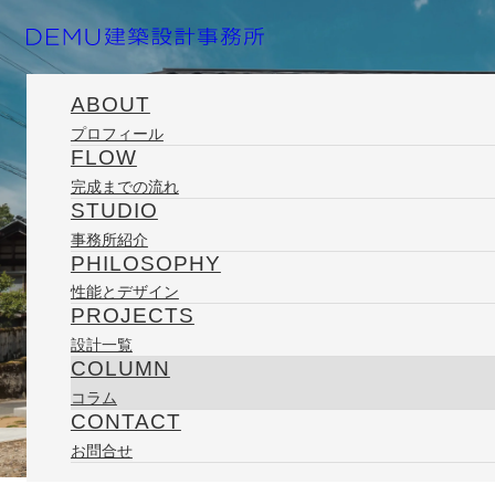
ABOUT
プロフィール
FLOW
ホーム
コラム
日々の記録
大味の平屋
完成までの流れ
STUDIO
事務所紹介
PHILOSOPHY
性能とデザイン
PROJECTS
設計一覧
2025/10/06
COLUMN
コラム
CONTACT
COLU
お問合せ
大味の平屋
コラ