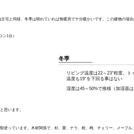
の施主宅と同様、冬季は晴れていれば無暖房で十分暖かいです。この建物の場合は
コン1台）
冬季
リビング温度は22～23°程度。
温度も19°を下回る事はない
湿度は45～50%で推移（加湿器
いと思います。
種類使っています。木材関係で、杉、栗、ナラ、桧、栂、チェリー、メープル