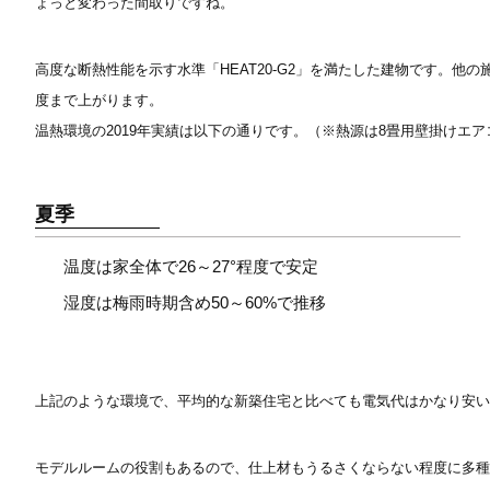
ょっと変わった間取りですね。
高度な断熱性能を示す水準「HEAT20-G2」を満たした建物です。他
度まで上がります。
温熱環境の2019年実績は以下の通りです。（※熱源は8畳用壁掛けエア
夏季
温度は家全体で26～27°程度で安定
湿度は梅雨時期含め50～60%で推移
上記のような環境で、平均的な新築住宅と比べても電気代はかなり安
モデルルームの役割もあるので、仕上材もうるさくならない程度に多