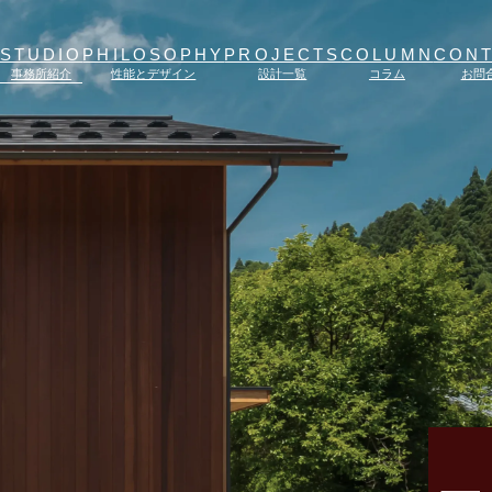
STUDIO
PHILOSOPHY
PROJECTS
COLUMN
CON
事務所紹介
性能とデザイン
設計一覧
コラム
お問