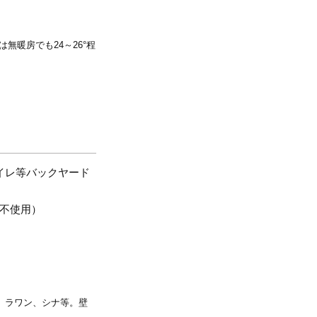
無暖房でも24～26°程
トイレ等バックヤード
は不使用）
、ラワン、シナ等。壁