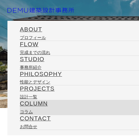
ABOUT
プロフィール
FLOW
ホーム
コラム
日々の記録
監理のシゴト
完成までの流れ
STUDIO
事務所紹介
PHILOSOPHY
性能とデザイン
PROJECTS
設計一覧
2011/10/20
COLUMN
コラム
CONTACT
COLUMN
お問合せ
監理のシゴト
コラム