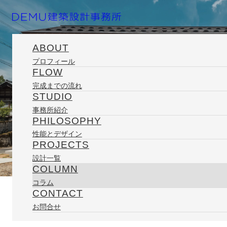
ABOUT
プロフィール
FLOW
ホーム
コラム
日々の記録
古材と新材
完成までの流れ
STUDIO
事務所紹介
PHILOSOPHY
性能とデザイン
PROJECTS
設計一覧
2011/11/07
COLUMN
コラム
CONTACT
COLUMN
お問合せ
古材と新材
コラム