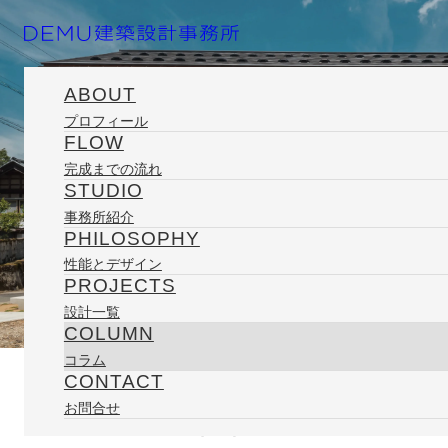
ABOUT
プロフィール
FLOW
ホーム
コラム
日々の記録
ごはんカフェ（仮）引渡し
完成までの流れ
STUDIO
事務所紹介
PHILOSOPHY
性能とデザイン
PROJECTS
設計一覧
2013/10/06
COLUMN
コラム
CONTACT
COLUMN
お問合せ
ごはんカフェ（仮）引渡し
コラム