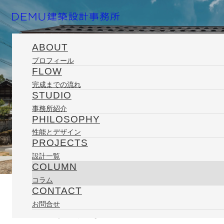
ABOUT
プロフィール
FLOW
ホーム
コラム
日々の記録
焼杉焼きっぱなし
完成までの流れ
STUDIO
事務所紹介
PHILOSOPHY
性能とデザイン
PROJECTS
設計一覧
2011/09/11
COLUMN
コラム
CONTACT
COLUMN
お問合せ
焼杉焼きっぱなし
コラム